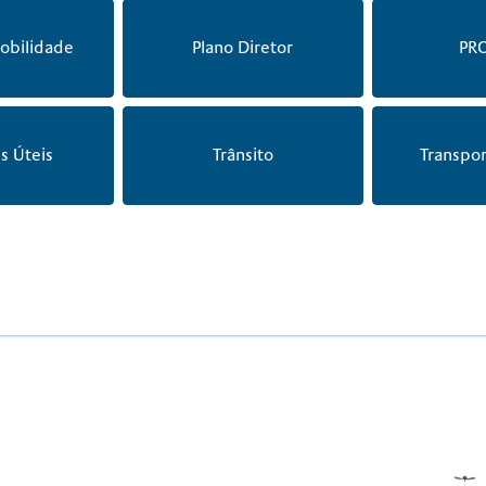
obilidade
Plano Diretor
PR
s Úteis
Trânsito
Transpor