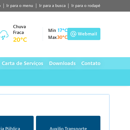
o
Ir para o menu
Ir para a busca
Ir para o rodapé
Chuva
Min
17°C
Fraca
Webmail
Max
30°C
20°C
Carta de Serviços
Downloads
Contato
ia Pública
Auxilio Transporte