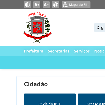
Mapa do Site
Pesqui
Prefeitura
Secretarias
Serviços
Notíc
Cidadão
2ª Via do IPTU
Acesso a I