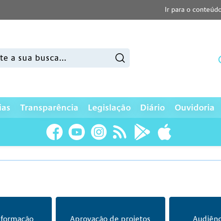
Ir para o conteúd
sar:
ias
Transparência
Legislação
Diário
Ouvidoria
nformação
Aprovação de projetos
Audiênc