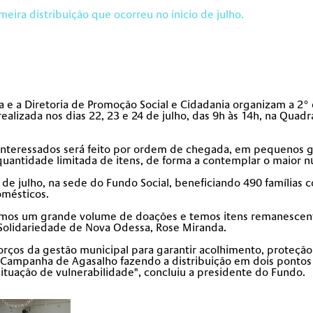
eira distribuição que ocorreu no inicio de julho.
 e a Diretoria de Promoção Social e Cidadania organizam a 2° 
realizada nos dias 22, 23 e 24 de julho, das 9h às 14h, na Quadr
 interessados será feito por ordem de chegada, em pequenos gr
quantidade limitada de itens, de forma a contemplar o maior 
e julho, na sede do Fundo Social, beneficiando 490 famílias c
omésticos.
amos um grande volume de doações e temos itens remanescent
 Solidariedade de Nova Odessa, Rose Miranda.
sforços da gestão municipal para garantir acolhimento, proteç
 Campanha de Agasalho fazendo a distribuição em dois pontos
situação de vulnerabilidade", concluiu a presidente do Fundo.