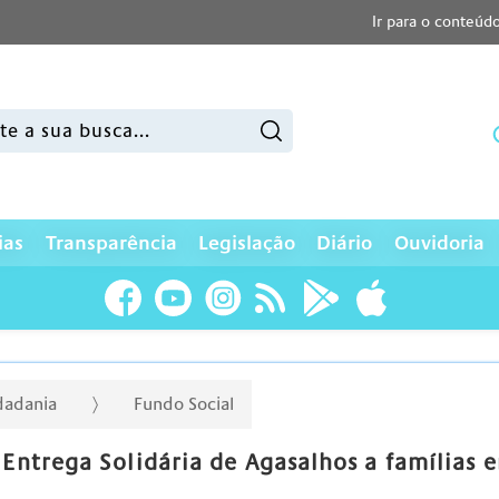
Ir para o conteúd
sar:
ias
Transparência
Legislação
Diário
Ouvidoria
idadania
Fundo Social
 Entrega Solidária de Agasalhos a famílias 