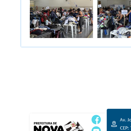
Av. J
CEP: