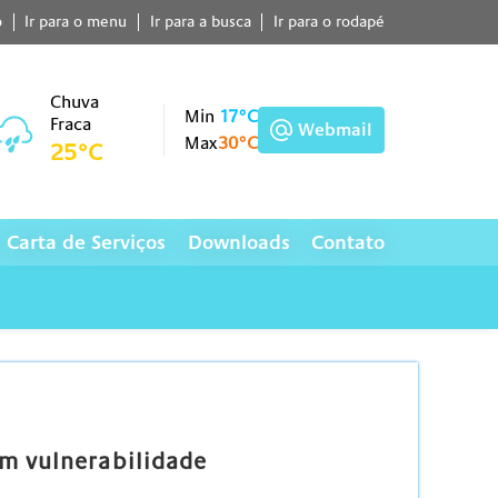
o
Ir para o menu
Ir para a busca
Ir para o rodapé
Chuva
Min
17°C
Fraca
Webmail
Max
30°C
25°C
Carta de Serviços
Downloads
Contato
em vulnerabilidade