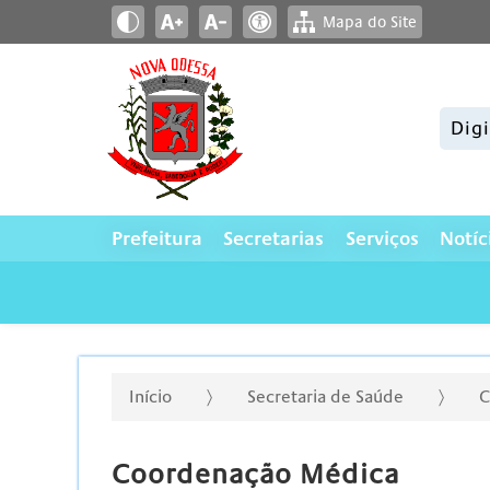
Mapa do Site
Pesqui
Prefeitura
Secretarias
Serviços
Notíc
Início
Secretaria de Saúde
C
Coordenação Médica