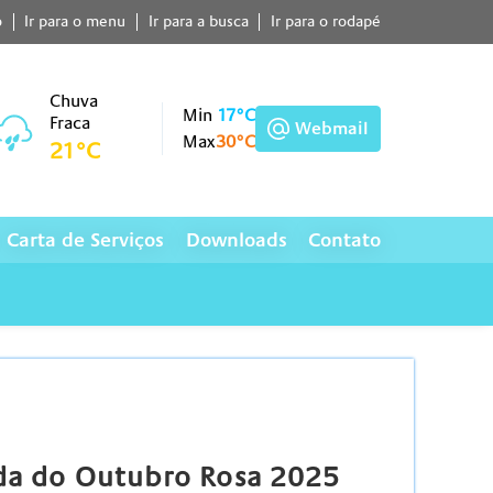
o
Ir para o menu
Ir para a busca
Ir para o rodapé
Chuva
Min
17°C
Fraca
Webmail
Max
30°C
21°C
Carta de Serviços
Downloads
Contato
ada do Outubro Rosa 2025