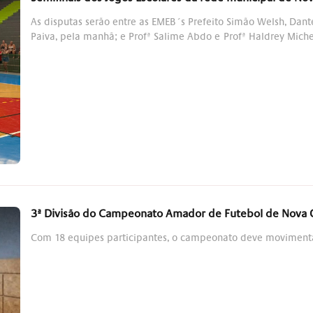
As disputas serão entre as EMEB´s Prefeito Simão Welsh, Dan
Paiva, pela manhã; e Profª Salime Abdo e Profª Haldrey Miche
3ª Divisão do Campeonato Amador de Futebol de Nova
Com 18 equipes participantes, o campeonato deve movimenta