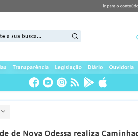
Ir para o conteúd
sar:
ias
Transparência
Legislação
Diário
Ouvidoria
ade de Nova Odessa realiza Caminh