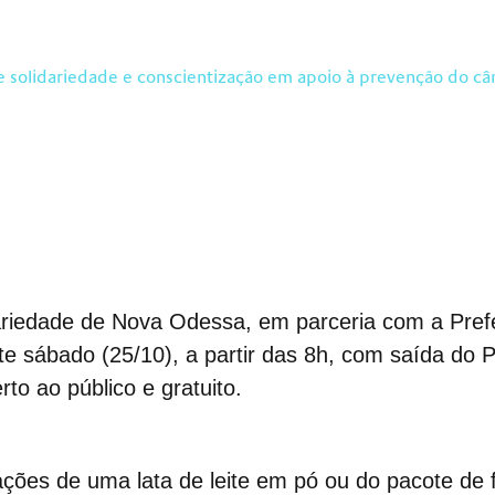
ne solidariedade e conscientização em apoio à prevenção do c
ariedade
de Nova Odessa,
em parceria com a Pref
te sábado (25/10), a partir das 8h, com
saída do P
rt
o
ao público e gratuit
o
.
ações d
e uma
lata de leite em pó ou do pacote de 