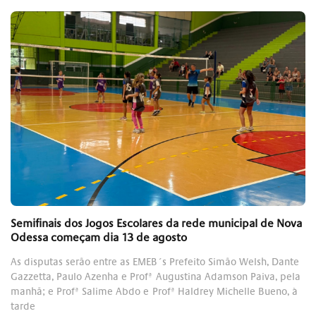
Semifinais dos Jogos Escolares da rede municipal de Nova
Odessa começam dia 13 de agosto
As disputas serão entre as EMEB´s Prefeito Simão Welsh, Dante
Gazzetta, Paulo Azenha e Profª Augustina Adamson Paiva, pela
manhã; e Profª Salime Abdo e Profª Haldrey Michelle Bueno, à
tarde