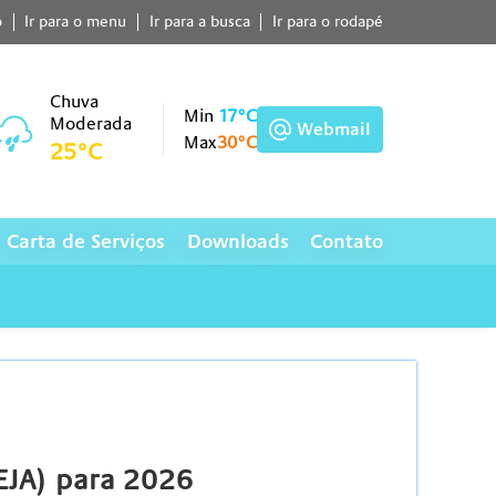
o
Ir para o menu
Ir para a busca
Ir para o rodapé
Chuva
Min
17°C
Moderada
Webmail
Max
30°C
25°C
Carta de Serviços
Downloads
Contato
EJA) para 2026