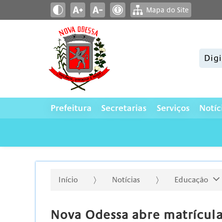
Mapa do Site
Pesqui
Prefeitura
Secretarias
Serviços
Notíc
Início
Notícias
Educação
Nova Odessa abre matrícula