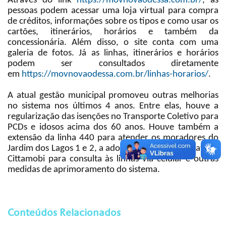
Através do link
https://movnovaodessa.com.br/
, as
pessoas podem acessar uma loja virtual para compra
de créditos, informações sobre os tipos e como usar os
cartões, itinerários, horários e também da
concessionária. Além disso, o site conta com uma
galeria de fotos. Já as linhas, itinerários e horários
podem ser consultados diretamente
em
https://movnovaodessa.com.br/linhas-horarios/
.
A atual gestão municipal promoveu outras melhorias
no sistema nos últimos 4 anos. Entre elas, houve a
regularização das isenções no Transporte Coletivo para
PCDs e idosos acima dos 60 anos. Houve também a
extensão da linha 440 para atender os moradores do
Jardim dos Lagos 1 e 2, a adoção do aplicativo gratuito
Cittamobi para consulta às linhas via celular e outras
medidas de aprimoramento do sistema.
Conteúdos Relacionados