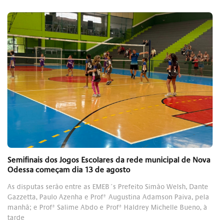
Semifinais dos Jogos Escolares da rede municipal de Nova
Odessa começam dia 13 de agosto
As disputas serão entre as EMEB´s Prefeito Simão Welsh, Dante
Gazzetta, Paulo Azenha e Profª Augustina Adamson Paiva, pela
manhã; e Profª Salime Abdo e Profª Haldrey Michelle Bueno, à
tarde