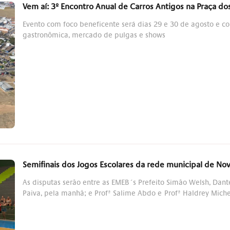
Vem aí: 3º Encontro Anual de Carros Antigos na Praça d
Evento com foco beneficente será dias 29 e 30 de agosto e c
gastronômica, mercado de pulgas e shows
Semifinais dos Jogos Escolares da rede municipal de N
As disputas serão entre as EMEB´s Prefeito Simão Welsh, Dan
Paiva, pela manhã; e Profª Salime Abdo e Profª Haldrey Miche