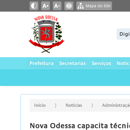
Mapa do Site
Pesqui
Prefeitura
Secretarias
Serviços
Notíc
Início
Notícias
Administraçã
Nova Odessa capacita técnic