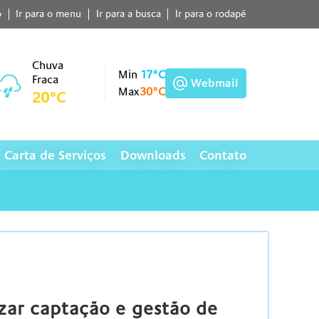
o
Ir para o menu
Ir para a busca
Ir para o rodapé
Chuva
Min
17°C
Fraca
Webmail
Max
30°C
20°C
Carta de Serviços
Downloads
Contato
zar captação e gestão de