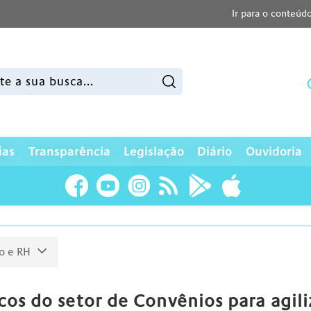
Ir para o conteúd
sar:
ias
Transparência
Legislação
Diário
Ouvidoria
o e RH
os do setor de Convênios para agili