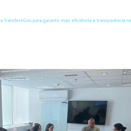
a TransfereGov para garantir mais eficiência e transparência n