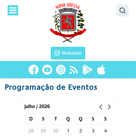
Pesquisar
Webmail
Programação de Eventos
julho / 2026
D
S
T
Q
Q
S
S
28
29
30
1
2
3
4