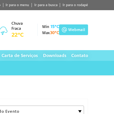
o
Ir para o menu
Ir para a busca
Ir para o rodapé
Chuva
Min
15°C
Fraca
Webmail
Max
30°C
22°C
Carta de Serviços
Downloads
Contato