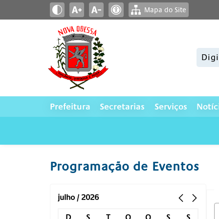
Mapa do Site
Pesqui
Prefeitura
Secretarias
Serviços
Notíc
Programação de Eventos
julho / 2026
D
S
T
Q
Q
S
S