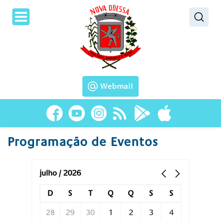
Pesquisar
Webmail
Programação de Eventos
julho / 2026
D
S
T
Q
Q
S
S
28
29
30
1
2
3
4